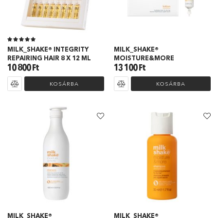
MILK_SHAKE® INTEGRITY
MILK_SHAKE®
REPAIRING HAIR 8 X 12 ML
MOISTURE&MORE
HAJSZERKEZET JAVÍTÓ
SZERKEZETJAVÍTÓ
10 800
Ft
13 100
Ft
AMPULLA
HIDRATALÓ KRÉM SZÁRAZ
HAJRA 6X12 ML
KOSÁRBA
KOSÁRBA
MILK_SHAKE®
MILK_SHAKE®