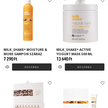
MILK_SHAKE® MOISTURE &
MILK_SHAKE® ACTIVE
MORE SAMPON SZÁRAZ
YOGURT MASK 500 ML
HAJRA 300 ML
7 290
Ft
13 640
Ft
KOSÁRBA
KOSÁRBA